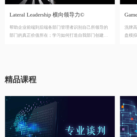
Lateral Leadership 横向领导力©
Gam
帮助企业前端到后端各部门管理者识别自己所领导的
洗牌
部门的真正价值所在；学习如何打造自我部门创建价
盘模
值的核心能力；掌握一套既有利于自我部门、又能够
帮助其他部门解决问题和达成共同目标的合作方法；
并学习如何在自己对其他部门不具有领导权和制度约
束的情况下与其他部门的人高效达成沟通与合作的目
的。
精品课程