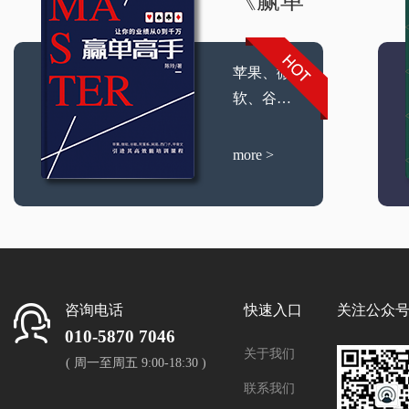
《赢单
苹果、微
高手》
力
软、谷
歌、阿里
系、网
more >
易、西门
子、甲骨
文等引进
其高效能
培训课
程。
咨询电话
快速入口
关注公众
010-5870 7046
关于我们
( 周一至周五 9:00-18:30 )
联系我们