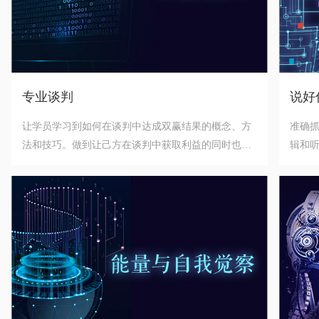
专业谈判
说好
让学员学习到如何在谈判中达成双赢结果的概念、方
准确
法和技巧。做到让己方在谈判中获取利益的同时也让
辑和听
对方感觉成功，从而保持在争取自己利益的同时，让
响力
合作能和谐持久。
持