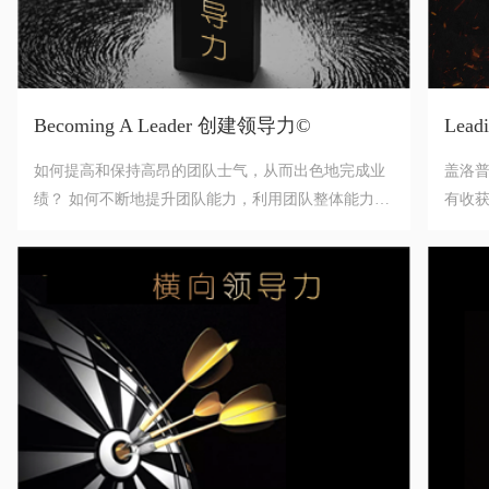
Becoming A Leader 创建领导力©
Lead
如何提高和保持高昂的团队士气，从而出色地完成业
盖洛普
绩？ 如何不断地提升团队能力，利用团队整体能力完
有收
成业绩？ 如何不断完善制度、建设系统、总结工作方
愿，与
法，让团队更高效地完成业绩？
的关
的12
敬业