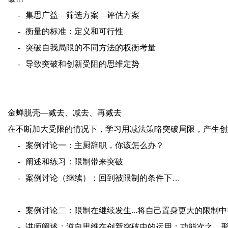
-
集思广益
—
筛选方案
—
评估方案
-
衡量的标准：定义
和可行性
-
突破自我局限
的不同方法的权衡考量
-
导致突破和创新受阻
的
思维定势
金蝉脱壳—减去、减去、再减去
在不断加大受限的情况下，学习用减法策略突破局限，产生创
-
案例
讨论一
：
主厨
辞职，
你该怎么办？
-
阐述
和练习
：限制带来突破
-
案例
讨论（
继续
）：
回到被限制的条件下
…
-
案例
讨论二
：
限制在继续发生
...
将自己置身更大的限制中
-
讲师阐述
：
逆向思维在创新突破中的运用：
功能次之、