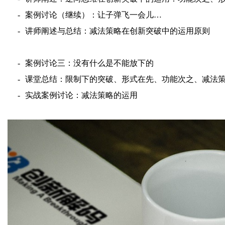
-
案例讨论（
继续）：
让子弹飞一会儿
…
-
讲师阐述与总结
：减法策略
在创新突破中的运用原则
-
案例
讨论
三
：
没有什么是不能放下的
-
课堂总结
：限制下的突破、形式在先、功能次之、减法
-
实战案例讨论
：减法
策略的运用