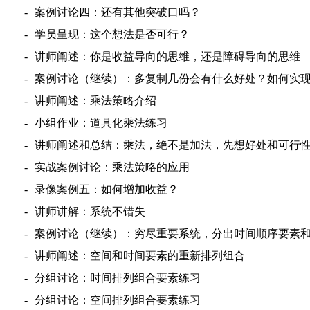
-
案例
讨论四
：还有其他突破口吗？
-
学员
呈现
：这个想法是
否可行？
-
讲师阐述：你是收益导向的思维，还是障碍导向的思维
-
案例
讨论（
继续
）：
多复制几份会
有什么好处？如何实
-
讲师阐述：
乘法策略介绍
-
小组作业：
道具
化
乘法练习
-
讲师阐述和
总结：
乘法，绝不是加法，
先想好处和可行
-
实战案例
讨论：
乘法策略的应用
-
录像案例
五
：如何增加收益？
-
讲师讲解：系统不错失
-
案例讨论（继续）
：穷尽重要系统，分出时间顺序要素
-
讲师阐述
：空间和时间
要素
的重新排列组合
-
分组讨论：时间排列组合要素练习
-
分组讨论：空间排列组合要素练习